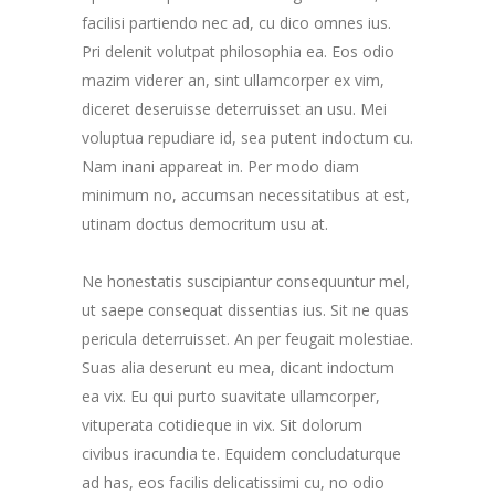
facilisi partiendo nec ad, cu dico omnes ius.
Pri delenit volutpat philosophia ea. Eos odio
mazim viderer an, sint ullamcorper ex vim,
diceret deseruisse deterruisset an usu. Mei
voluptua repudiare id, sea putent indoctum cu.
Nam inani appareat in. Per modo diam
minimum no, accumsan necessitatibus at est,
utinam doctus democritum usu at.
Ne honestatis suscipiantur consequuntur mel,
ut saepe consequat dissentias ius. Sit ne quas
pericula deterruisset. An per feugait molestiae.
Suas alia deserunt eu mea, dicant indoctum
ea vix. Eu qui purto suavitate ullamcorper,
vituperata cotidieque in vix. Sit dolorum
civibus iracundia te. Equidem concludaturque
ad has, eos facilis delicatissimi cu, no odio